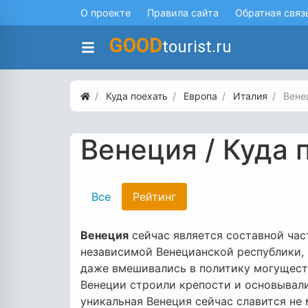
О проекте
Правила сайта
Обратная связ
GOOD
tourist.ru
Куда поехать
Европа
Италия
Вене
Венеция / Куда 
Все
Рейтинг
Венеция
сейчас является составной час
независимой Венецианской республики, 
даже вмешивались в политику могущест
Венеции строили крепости и основывали
уникальная Венеция сейчас славится не 